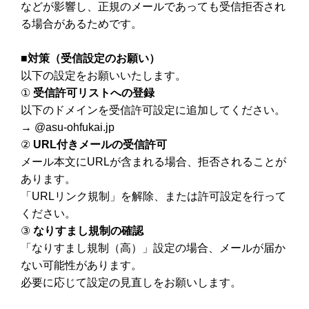
などが影響し、正規のメールであっても受信拒否され
る場合があるためです。
■
対策（受信設定のお願い）
以下の設定をお願いいたします。
①
受信許可リストへの登録
以下のドメインを受信許可設定に追加してください。
→ @asu-ohfukai.jp
②
URL
付きメールの受信許可
メール本文に
URL
が含まれる場合、拒否されることが
あります。
「
URL
リンク規制」を解除、または許可設定を行って
ください。
③
なりすまし規制の確認
「なりすまし規制（高）」設定の場合、メールが届か
ない可能性があります。
必要に応じて設定の見直しをお願いします。